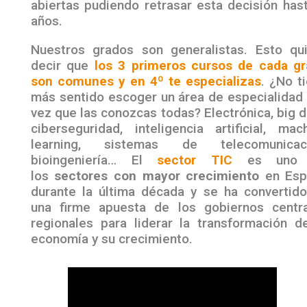
abiertas pudiendo retrasar esta decisión has
años.
Nuestros grados son generalistas. Esto qu
decir que
los 3 primeros cursos de cada g
son comunes y en 4º te especializas
. ¿No t
más sentido escoger un área de especialidad
vez que las conozcas todas? Electrónica, big d
ciberseguridad, inteligencia artificial, mac
learning, sistemas de telecomunicaci
bioingeniería… El
sector TIC
es uno
los
sectores con mayor crecimiento
en Esp
durante la última década y se ha convertid
una firme apuesta de los gobiernos centr
regionales para liderar la transformación d
economía y su crecimiento.