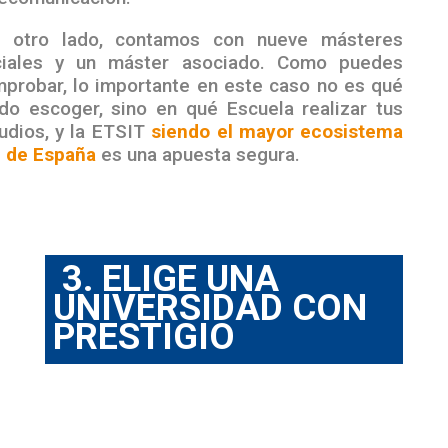
r otro lado, contamos con nueve másteres
iciales y un máster asociado. Como puedes
probar, lo importante en este caso no es qué
do escoger, sino en qué Escuela realizar tus
udios, y la ETSIT
siendo el mayor ecosistema
 de España
es una apuesta segura.
3. ELIGE UNA
UNIVERSIDAD CON
PRESTIGIO