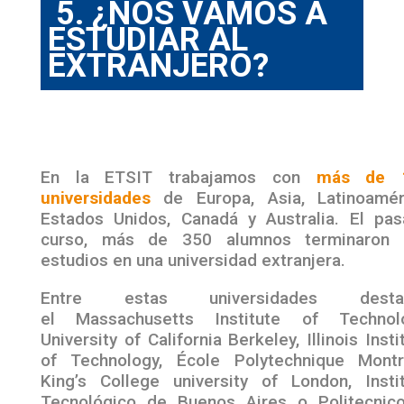
5. ¿NOS VAMOS A
ESTUDIAR AL
EXTRANJERO?
En la ETSIT trabajamos con
más de 
universidades
de Europa, Asia, Latinoamér
Estados Unidos, Canadá y Australia.
El pa
curso, más de 350 alumnos terminaron 
estudios en una universidad extranjera.
Entre estas universidades desta
el Massachusetts Institute of Technolo
University of California Berkeley, Illinois Insti
of Technology, École Polytechnique Montr
King’s College university of London, Insti
Tecnológico de Buenos Aires o Politecnic