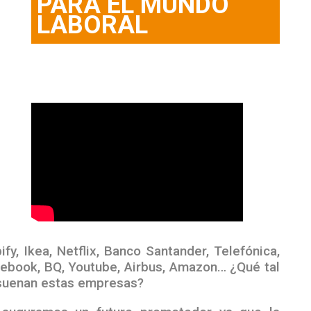
PARA EL MUNDO
LABORAL
ify, Ikea, Netflix, Banco Santander, Telefónica,
ebook, BQ, Youtube, Airbus, Amazon… ¿Qué tal
suenan estas empresas?