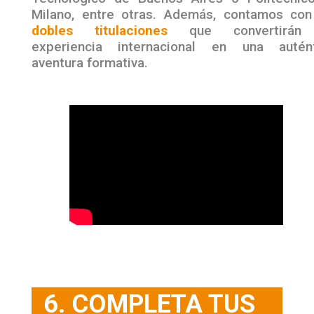
Milano, entre otras. Además, contamos co
dobles titulaciones
que convertirán
experiencia internacional en una autént
aventura formativa.
6. COMPLETA TUS