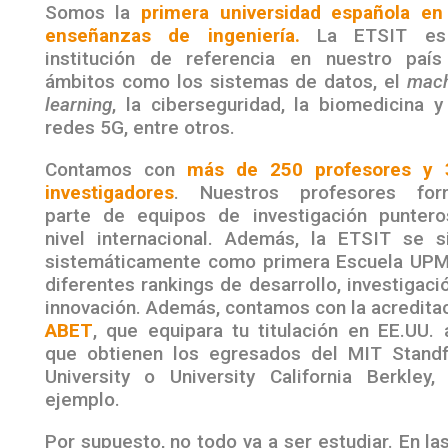
Somos la
primera universidad española en
enseñanzas de ingeniería.
La ETSIT es
institución de referencia en nuestro paí
ámbitos como los sistemas de datos, el
mach
learning
, la ciberseguridad, la biomedicina y
redes 5G, entre otros.
Contamos con
más de 250 profesores y 
investigadores
. Nuestros profesores for
parte de equipos de investigación punter
nivel internacional. Además, la ETSIT se s
sistemáticamente como primera Escuela UP
diferentes rankings de desarrollo, investigaci
innovación.
Además, contamos con la acredita
ABET
, que equipara tu titulación en EE.UU. 
que obtienen los egresados del MIT Stand
University o University California Berkley,
ejemplo.
Por supuesto, no todo va a ser estudiar. En la