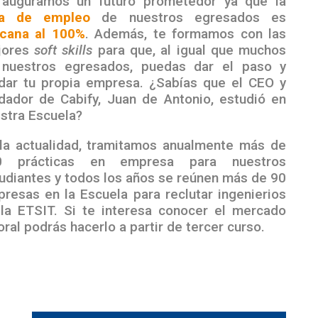
 auguramos un futuro prometedor ya que la
sa de empleo
de nuestros egresados es
cana al 100%
. Además, te formamos con las
jores
soft skills
para que, al igual que muchos
 nuestros egresados, puedas dar el paso y
dar tu propia empresa. ¿Sabías que el CEO y
dador de Cabify, Juan de Antonio, estudió en
stra Escuela?
la actualidad, tramitamos anualmente más de
0 prácticas en empresa para nuestros
udiantes y todos los años se reúnen más de 90
resas en la Escuela para reclutar ingenierios
la ETSIT. Si te interesa conocer el mercado
oral podrás hacerlo a partir de tercer curso.